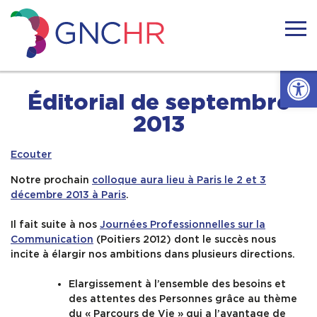
Skip
to
content
GNCHR
Ouvrir l
Accueil
Éditorial de septembre
2013
Actualités
Ecouter
Nous connaitre
Notre prochain
colloque aura lieu à Paris le 2 et 3
décembre 2013 à Paris
.
Handicaps rares
Il fait suite à nos
Journées Professionnelles sur la
Communication
(Poitiers 2012) dont le succès nous
incite à élargir nos ambitions dans plusieurs directions.
Notre réseau
Elargissement à l’ensemble des besoins et
des attentes des Personnes grâce au thème
Nos actions
du « Parcours de Vie » qui a l’avantage de