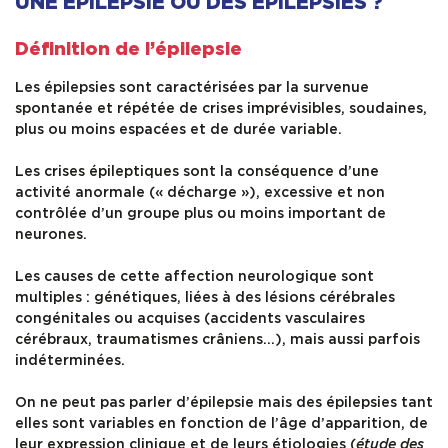
UNE ÉPILEPSIE OU DES ÉPILEPSIES ?
Formation
Définition de l’épilepsie
Les épilepsies sont caractérisées par la survenue
Ressources
spontanée et répétée de crises imprévisibles, soudaines,
plus ou moins espacées et de durée variable.
Les crises épileptiques sont la conséquence d’une
activité anormale (« décharge »), excessive et non
contrôlée d’un groupe plus ou moins important de
neurones.
Les causes de cette affection neurologique sont
multiples : génétiques, liées à des lésions cérébrales
congénitales ou acquises (accidents vasculaires
cérébraux, traumatismes crâniens…), mais aussi parfois
indéterminées.
On ne peut pas parler d’épilepsie mais des épilepsies tant
elles sont variables en fonction de l’âge d’apparition, de
leur expression clinique et de leurs étiologies (
étude des