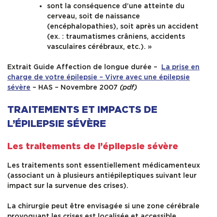
sont la conséquence d’une atteinte du
cerveau, soit de naissance
(encéphalopathies), soit après un accident
(ex. : traumatismes crâniens, accidents
vasculaires cérébraux, etc.). »
Extrait Guide Affection de longue durée –
La prise en
charge de votre épilepsie – Vivre avec une épilepsie
sévère
– HAS – Novembre 2007
(pdf)
TRAITEMENTS ET IMPACTS DE
L’ÉPILEPSIE SÉVÈRE
Les traitements de l’épilepsie sévère
Les traitements sont essentiellement médicamenteux
(associant un à plusieurs antiépileptiques suivant leur
impact sur la survenue des crises).
La chirurgie peut être envisagée si une zone cérébrale
provoquant les crises est localisée et accessible.