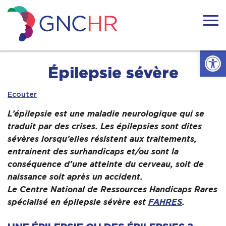
Skip
to
content
GNCHR
Ouvrir l
Accueil
Épilepsie sévère
Ecouter
Actualités
L’épilepsie est une maladie neurologique qui se
Nous connaitre
traduit par des crises. Les épilepsies sont dites
sévères lorsqu’elles résistent aux traitements,
entrainent des surhandicaps et/ou sont la
Handicaps rares
conséquence d’une atteinte du cerveau, soit de
naissance soit après un accident.
Notre réseau
Le Centre National de Ressources Handicaps Rares
spécialisé en épilepsie sévère est
FAHRES
.
Nos actions