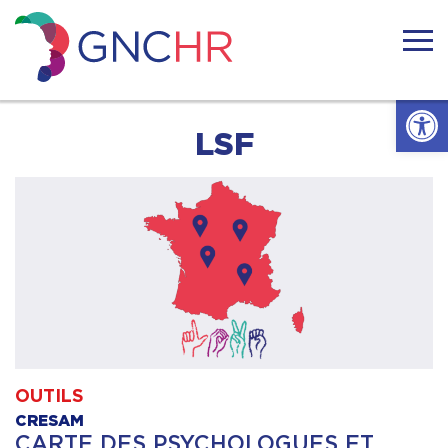
Skip
to
content
GNCHR
Ouvrir l
Accueil
LSF
Actualités
Nous connaitre
Handicaps rares
Notre réseau
OUTILS
CRESAM
Nos actions
CARTE DES PSYCHOLOGUES ET