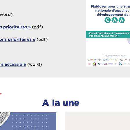
word)
(pdf)
s prioritaires »
(pdf)
ons prioritaires »
(word)
n accessible
A la une