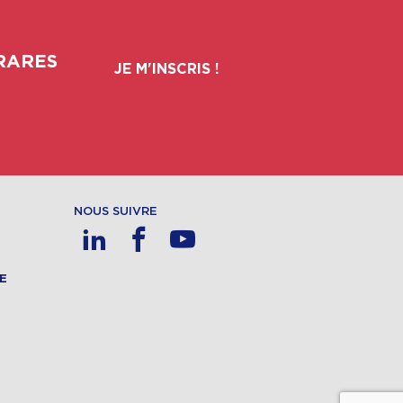
RARES
JE M'INSCRIS !
NOUS SUIVRE
E