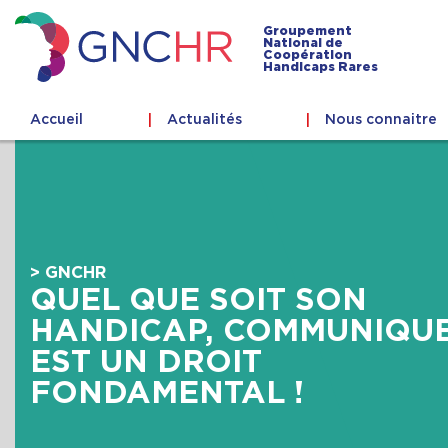
Skip
to
Groupement
National de
content
Coopération
GNCHR
Handicaps Rares
Accueil
Actualités
Nous connaitre
> GNCHR
QUEL QUE SOIT SON
HANDICAP, COMMUNIQU
EST UN DROIT
FONDAMENTAL !