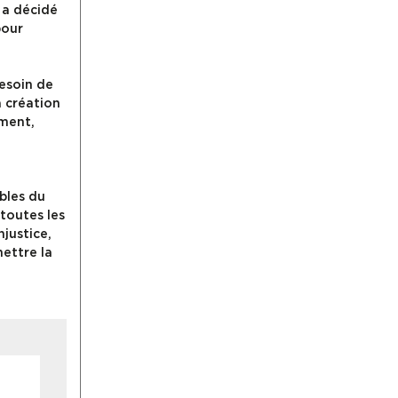
 a décidé
pour
besoin de
a création
ement,
ubles du
toutes les
njustice,
mettre la