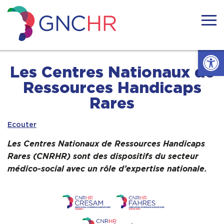
Skip
to
content
GNCHR
Ouvrir l
Accueil
Les Centres Nationaux de
Ressources Handicaps
Actualités
Rares
Ecouter
Nous connaitre
Les Centres Nationaux de Ressources Handicaps
Handicaps rares
Rares (CNRHR) sont des dispositifs du secteur
médico-social avec un rôle d’expertise nationale.
Notre réseau
Nos actions