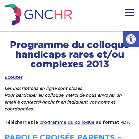
Skip
to
content
GNCHR
Ouvrir l
Accueil
Programme du colloque
handicaps rares et/ou
Actualités
complexes 2013
Ecouter
Nous connaitre
Les inscriptions en ligne sont closes
Pour participer au colloque, merci de nous envoyer un
Handicaps rares
email à contact@gnchr.fr en indiquant vos noms et
coordonnées.
Notre réseau
Téléchargez le
programme du colloque
au format PDF.
Nos actions
PAROLE CROISÉE PARENTS –