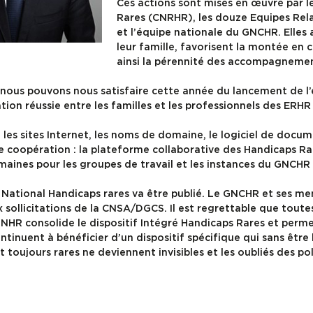
Ces actions sont mises en œuvre par 
Rares (CNRHR), les douze Equipes Rela
et l’équipe nationale du GNCHR. Elles
leur famille, favorisent la montée en
ainsi la pérennité des accompagnemen
, nous pouvons nous satisfaire cette année du lancement de l
ion réussie entre les familles et les professionnels des ERH
, les sites Internet, les noms de domaine, le logiciel de do
e coopération : la plateforme collaborative des Handicaps Rare
aines pour les groupes de travail et les instances du GNCHR (
National Handicaps rares va être publié. Le GNCHR et ses me
sollicitations de la CNSA/DGCS. Il est regrettable que toutes
NHR consolide le dispositif Intégré Handicaps Rares et perme
ontinuent à bénéficier d’un dispositif spécifique qui sans être
et toujours rares ne deviennent invisibles et les oubliés des po