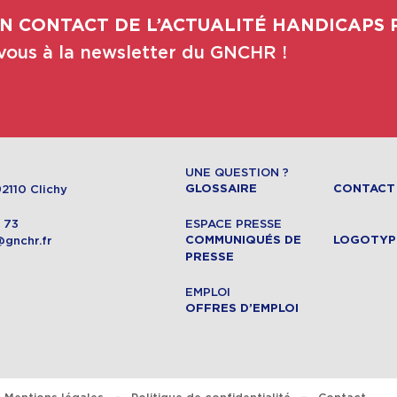
N CONTACT DE L’ACTUALITÉ HANDICAPS 
ous à la newsletter du GNCHR !
UNE QUESTION ?
2110 Clichy
GLOSSAIRE
CONTACT
4 73
ESPACE PRESSE
@gnchr.fr
COMMUNIQUÉS DE
LOGOTYP
PRESSE
EMPLOI
OFFRES D’EMPLOI