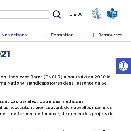
cher
Decrease
Reset
Increase
A
A
A
font
font
size.
font
size.
size.
Nos actions
Formation
Ressources
021
Ouvrir l
on Handicaps Rares (GNCHR) a poursuivi en 2020 la
ma National Handicaps Rares dans l’attente du 3e
 sont pas triviales : outre des méthodes
lles nécessitent bien souvent de nouvelles manières
nels, de former, de financer, de mener des projets de