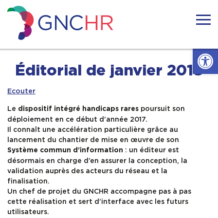
Skip
to
content
GNCHR
Ouvrir l
Accueil
Éditorial de janvier 2018
Ecouter
Actualités
Le
poursuit son
dispositif intégré handicaps rares
déploiement en ce début d’année 2017.
Nous connaitre
Il connaît une accélération particulière grâce au
lancement du chantier de mise en œuvre de son
: un éditeur est
Handicaps rares
Système commun d’information
désormais en charge d’en assurer la conception, la
validation auprès des acteurs du réseau et la
Notre réseau
finalisation.
Un chef de projet du GNCHR accompagne pas à pas
cette réalisation et sert d’interface avec les futurs
Nos actions
utilisateurs.