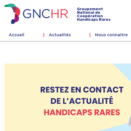
Skip
to
Groupement
National de
content
Coopération
GNCHR
Handicaps Rares
Accueil
Actualités
Nous connaitre