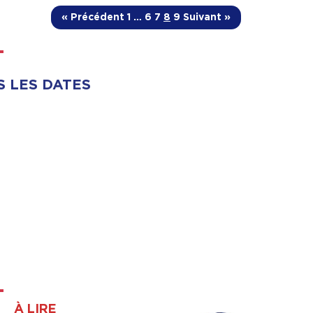
« Précédent
1
…
6
7
8
9
Suivant »
S LES DATES
À LIRE