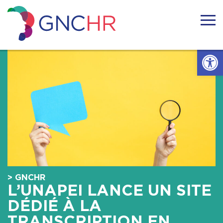
Skip
to
content
GNCHR
Ouvrir l
Accueil
Actualités
Nous connaitre
Handicaps rares
> GNCHR
Notre réseau
L’UNAPEI LANCE UN SITE
DÉDIÉ À LA
Nos actions
TRANSCRIPTION EN