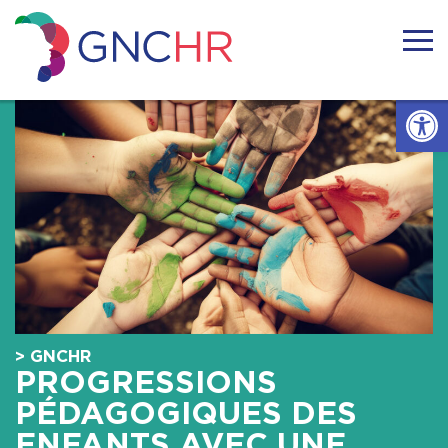
Skip
to
content
GNCHR
Ouvrir l
Accueil
Actualités
Nous connaitre
Handicaps rares
> GNCHR
Notre réseau
PROGRESSIONS
PÉDAGOGIQUES DES
Nos actions
ENFANTS AVEC UNE