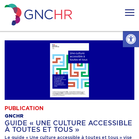
Skip
to
content
GNCHR
Ouvrir l
Accueil
Actualités
Nous connaitre
Handicaps rares
PUBLICATION
Notre réseau
GNCHR
GUIDE « UNE CULTURE ACCESSIBLE
À TOUTES ET TOUS »
Nos actions
Le guide « Une culture accessible à toutes et tous » vise