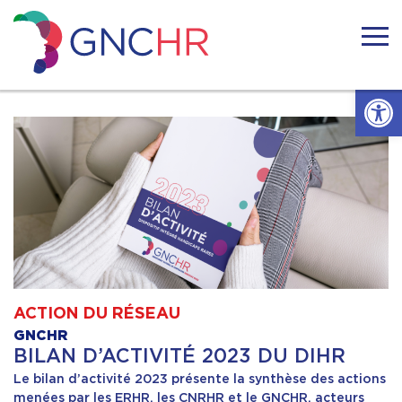
Skip
to
content
GNCHR
Ouvrir l
Accueil
Actualités
Nous connaitre
Handicaps rares
ACTION DU RÉSEAU
Notre réseau
GNCHR
BILAN D’ACTIVITÉ 2023 DU DIHR
Le bilan d’activité 2023 présente la synthèse des actions
Nos actions
menées par les ERHR, les CNRHR et le GNCHR, acteurs