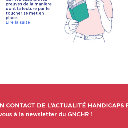
preuves de la manière
dont la lecture par le
toucher se met en
place.
Lire la suite
N CONTACT DE L’ACTUALITÉ HANDICAPS 
ous à la newsletter du GNCHR !