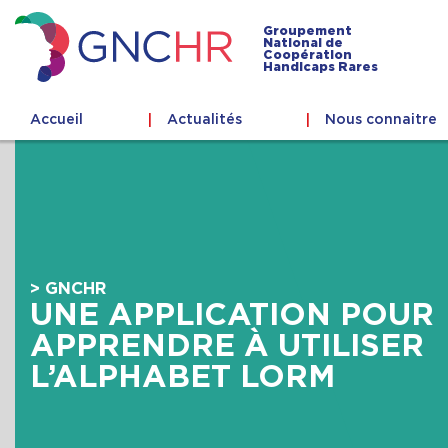
Skip
to
Groupement
National de
content
Coopération
GNCHR
Handicaps Rares
Accueil
Actualités
Nous connaitre
> GNCHR
UNE APPLICATION POUR
APPRENDRE À UTILISER
L’ALPHABET LORM