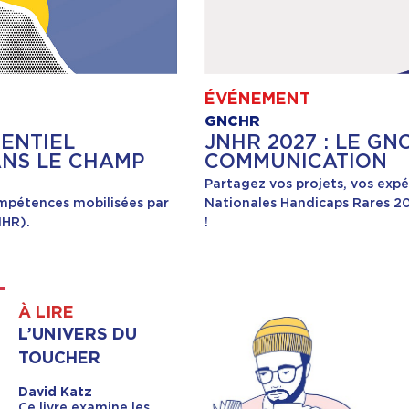
ÉVÉNEMENT
GNCHR
RENTIEL
JNHR 2027 : LE G
ANS LE CHAMP
COMMUNICATION
Partagez vos projets, vos expé
ompétences mobilisées par
Nationales Handicaps Rares 20
IHR).
!
À LIRE
L’UNIVERS DU
TOUCHER
David Katz
Ce livre examine les