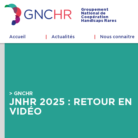
Skip
to
Groupement
National de
content
Coopération
GNCHR
Handicaps Rares
Accueil
Actualités
Nous connaitre
> GNCHR
JNHR 2025 : RETOUR EN
VIDÉO