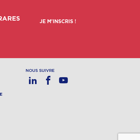
RARES
JE M'INSCRIS !
NOUS SUIVRE
E