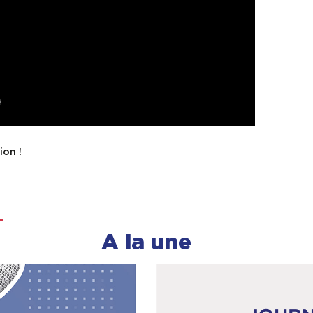
ion !
A la une